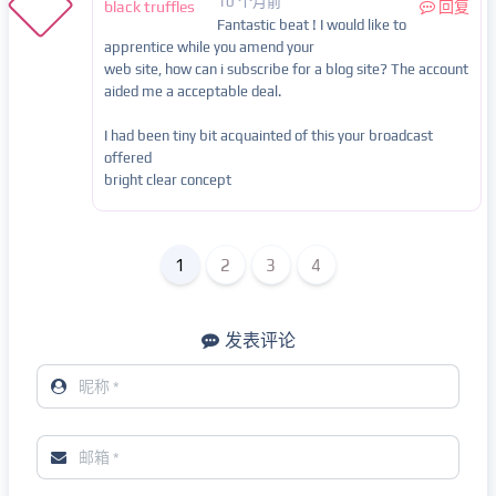
10 个月前
black truffles
回复
Fantastic beat ! I would like to
apprentice while you amend your
web site, how can i subscribe for a blog site? The account
aided me a acceptable deal.
I had been tiny bit acquainted of this your broadcast
offered
bright clear concept
1
2
3
4
发表评论