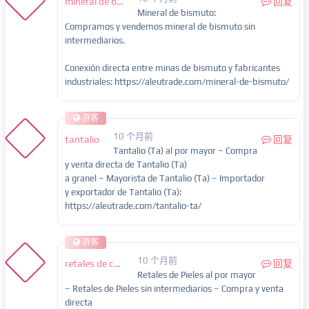
mineral de bismuto
回复
Mineral de bismuto:
Compramos y vendemos mineral de bismuto sin
intermediarios.
Conexión directa entre minas de bismuto y fabricantes
industriales: https://aleutrade.com/mineral-de-bismuto/
游客
10 个月前
tantalio
回复
Tantalio (Ta) al por mayor – Compra
y venta directa de Tantalio (Ta)
a granel – Mayorista de Tantalio (Ta) – Importador
y exportador de Tantalio (Ta):
https://aleutrade.com/tantalio-ta/
游客
10 个月前
retales de cuero
回复
Retales de Pieles al por mayor
– Retales de Pieles sin intermediarios – Compra y venta
directa