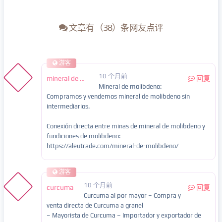
文章有（38）条网友点评
游客
10 个月前
mineral de molibdeno
回复
Mineral de molibdeno:
Compramos y vendemos mineral de molibdeno sin
intermediarios.
Conexión directa entre minas de mineral de molibdeno y
fundiciones de molibdeno:
https://aleutrade.com/mineral-de-molibdeno/
游客
10 个月前
curcuma
回复
Curcuma al por mayor – Compra y
venta directa de Curcuma a granel
– Mayorista de Curcuma – Importador y exportador de