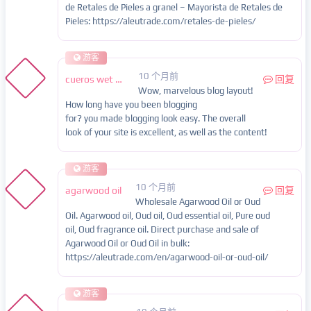
de Retales de Pieles a granel – Mayorista de Retales de
Pieles: https://aleutrade.com/retales-de-pieles/
游客
10 个月前
cueros wet blue
回复
Wow, marvelous blog layout!
How long have you been blogging
for? you made blogging look easy. The overall
look of your site is excellent, as well as the content!
游客
10 个月前
agarwood oil
回复
Wholesale Agarwood Oil or Oud
Oil. Agarwood oil, Oud oil, Oud essential oil, Pure oud
oil, Oud fragrance oil. Direct purchase and sale of
Agarwood Oil or Oud Oil in bulk:
https://aleutrade.com/en/agarwood-oil-or-oud-oil/
游客