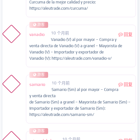
Curcuma de la mejor calidad y precio:
https://aleutrade.com/curcuma/
游客
10 个月前
vanadio
回复
Vanadio (V) al por mayor – Compra y
venta directa de Vanadio (V) a granel – Mayorista de
Vanadio (V) – Importador y exportador de
Vanadio (V): https://aleutrade.com/vanadio-v/
游客
10 个月前
samario
回复
Samario (Sm) al por mayor – Compra
y venta directa
de Samario (Sm) a granel – Mayorista de Samario (Sm) –
Importador y exportador de Samario (Sm):
https://aleutrade.com/samario-sm/
游客
10 个月前