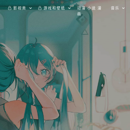
影视类
游戏和壁纸
动漫 小说 漫
音乐
画