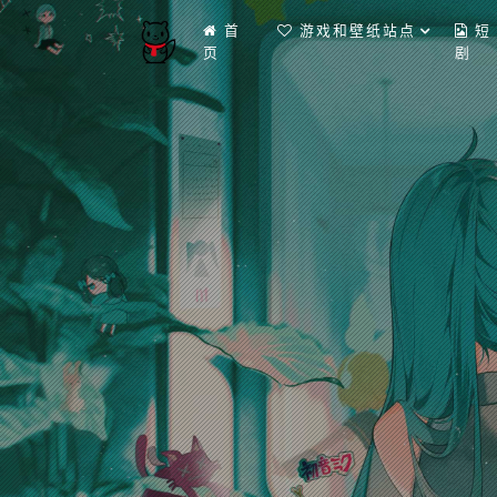
首
游戏和壁纸站点
短
页
剧