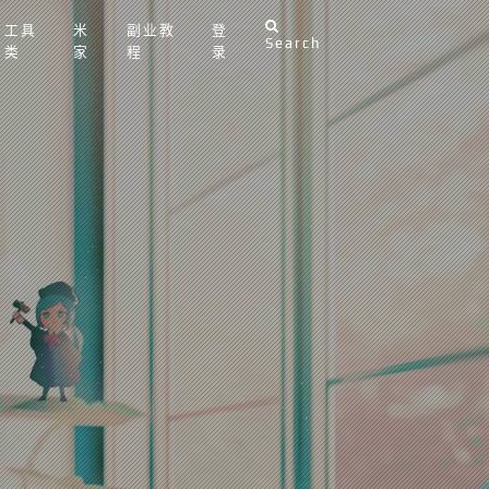
工具
米
副业教
登
Search
类
家
程
录