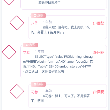
源码坏掉损坏了
游客
1 年前
八爷
回复
@我来啦：没有吧，我上周扒下来
的，部署上了能用啊。。
游客
1 年前
花卷
回复
SELECT'type",'value'FROMemlog_storag
eWHERE'plugin'='em_ a'AND'name'='open2alr错
误:1146，Table'123456.emlog_storage'不存在
- 点击返回 这是啥子情况嘞
游客
1 年前
花卷
回复
@花卷：博主，可以了，不用解答
了，感谢