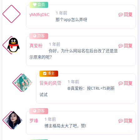
会员
1 年前
yMdfqDkC
回复
那个app怎么弄呀
游客
1 年前
真爱粉
回复
你好，为什么网站名在后台改了还是显
示原来的呢？
博主
1 年前
冒失的风雪
回复
@真爱粉：按CTRL+f5刷新
试试
游客
1 年前
罗峰
回复
博主格局太大了吧，赞!