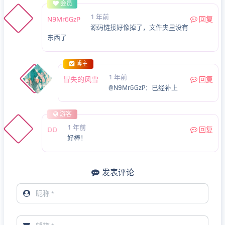
会员
1 年前
N9Mr6GzP
回复
源码链接好像掉了，文件夹里没有
东西了
博主
1 年前
冒失的风雪
回复
@N9Mr6GzP：已经补上
游客
1 年前
DD
回复
好棒！
发表评论