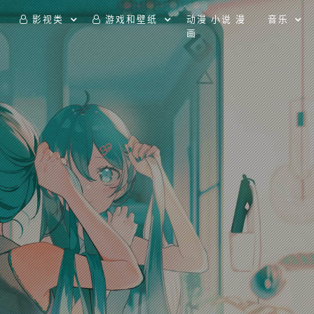
影视类
游戏和壁纸
动漫 小说 漫
音乐
画