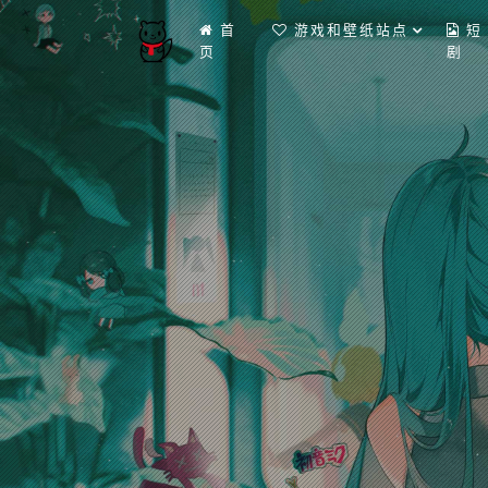
首
游戏和壁纸站点
短
页
剧