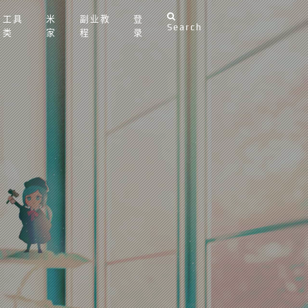
工具
米
副业教
登
Search
类
家
程
录