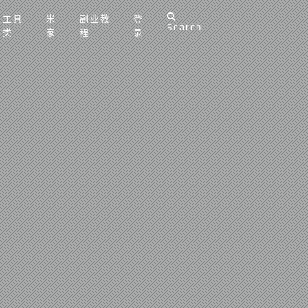
工具
米
副业教
登
Search
类
家
程
录