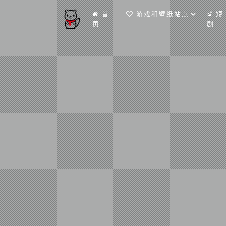
首
游戏和壁纸站点
短
页
剧