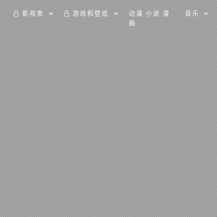
影视类
游戏和壁纸
动漫 小说 漫
音乐
画