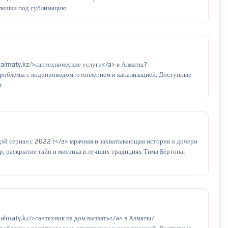
 флешки под сублимацию
-almaty.kz/>сантехнические услуги</a> в Алматы?
роблемы с водопроводом, отоплением и канализацией. Доступные
т
эй сериал с 2022 г</a> мрачная и захватывающая история о дочери
, раскрытие тайн и мистика в лучших традициях Тима Бёртона.
-almaty.kz/>сантехник на дом вызвать</a> в Алматы?