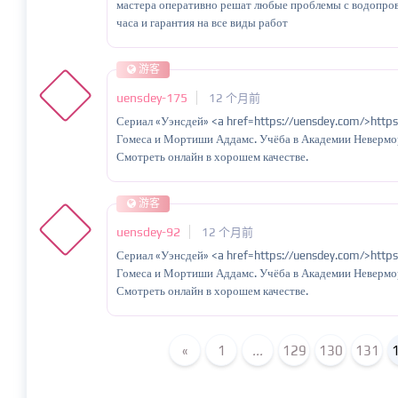
мастера оперативно решат любые проблемы с водопрово
часа и гарантия на все виды работ
游客
uensdey-175
12 个月前
Сериал «Уэнсдей» <a href=https://uensdey.com/>http
Гомеса и Мортиши Аддамс. Учёба в Академии Невермор
Смотреть онлайн в хорошем качестве.
游客
uensdey-92
12 个月前
Сериал «Уэнсдей» <a href=https://uensdey.com/>http
Гомеса и Мортиши Аддамс. Учёба в Академии Невермор
Смотреть онлайн в хорошем качестве.
«
1
...
129
130
131