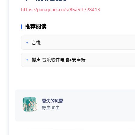
https://pan.quark.cn/s/86a6ff728413
推荐阅读
音悦
✦
拟声 音乐软件电脑+安卓端
✦
冒失的风雪
野生UP主