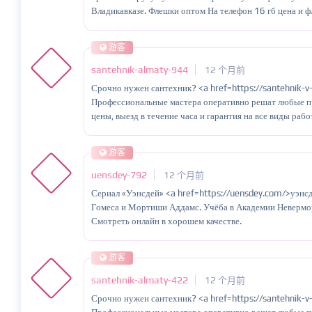
Владикавказе. Флешки оптом На телефон 16 гб цена и
游客
santehnik-almaty-944
12 个月前
Срочно нужен сантехник? <a href=https://santehnik-v
Профессиональные мастера оперативно решат любые п
цены, выезд в течение часа и гарантия на все виды рабо
游客
uensdey-792
12 个月前
Сериал «Уэнсдей» <a href=https://uensdey.com/>уэнсд
Гомеса и Мортиши Аддамс. Учёба в Академии Невермор
Смотреть онлайн в хорошем качестве.
游客
santehnik-almaty-422
12 个月前
Срочно нужен сантехник? <a href=https://santehnik-v