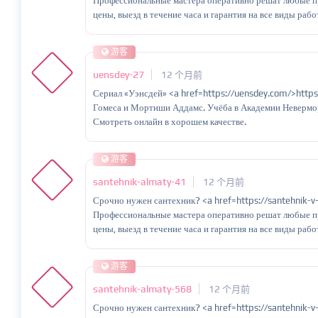
Профессиональные мастера оперативно решат любые п
цены, выезд в течение часа и гарантия на все виды рабо
游客
uensdey-27
12 个月前
Сериал «Уэнсдей» <a href=https://uensdey.com/>http
Гомеса и Мортиши Аддамс. Учёба в Академии Невермор
Смотреть онлайн в хорошем качестве.
游客
santehnik-almaty-41
12 个月前
Срочно нужен сантехник? <a href=https://santehnik-v
Профессиональные мастера оперативно решат любые п
цены, выезд в течение часа и гарантия на все виды рабо
游客
santehnik-almaty-568
12 个月前
Срочно нужен сантехник? <a href=https://santehnik-