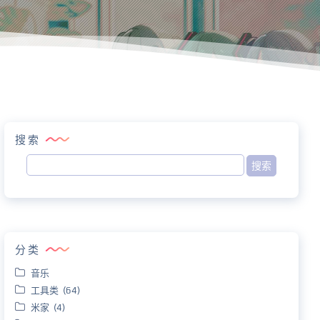
搜索
分类
音乐
工具类 (64)
米家 (4)