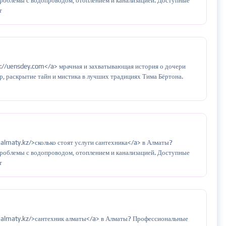
роблемы с водопроводом, отоплением и канализацией. Доступные
т
s://uensdey.com</a> мрачная и захватывающая история о дочери
, раскрытие тайн и мистика в лучших традициях Тима Бёртона.
-almaty.kz/>сколько стоят услуги сантехника</a> в Алматы?
роблемы с водопроводом, отоплением и канализацией. Доступные
т
v-almaty.kz/>сантехник алматы</a> в Алматы? Профессиональные