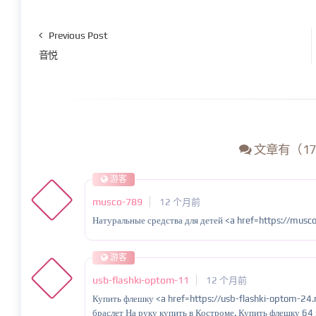
Previous Post
音悦
文章有（17
游客
musco-789
12 个月前
Натуральные средства для детей <a href=https://musco
游客
usb-flashki-optom-11
12 个月前
Купить флешку <a href=https://usb-flashki-optom-24.
браслет На руку купить в Костроме. Купить флешку 64 г