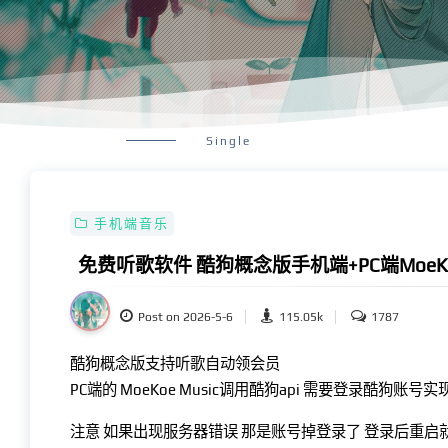
Single
手机端音乐
免费听歌软件 酷狗概念版手机端+PC端MoeKoe
Post on 2026-5-6
115.05k
1787
酷狗概念版支持听歌自动领会员
PC端的 MoeKoe Music调用酷狗api 需要登录酷狗账
注意 如果出现服务器错误 那是账号掉登录了 登录后重启