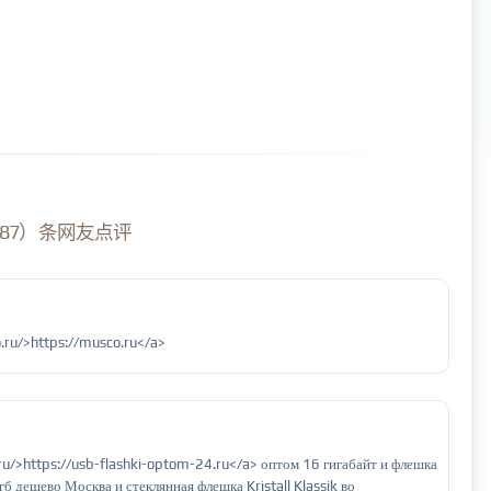
87）条网友点评
.ru/>https://musco.ru</a>
ru/>https://usb-flashki-optom-24.ru</a> оптом 16 гигабайт и флешка
б дешево Москва и стеклянная флешка Kristall Klassik во