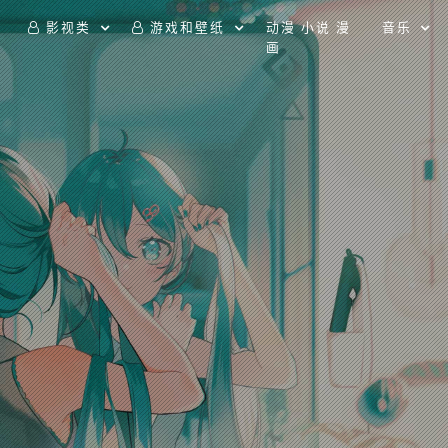
影视类
游戏和壁纸
动漫 小说 漫
音乐
画