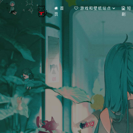
首
游戏和壁纸站点
短
页
剧