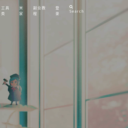
工具
米
副业教
登
Search
类
家
程
录