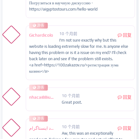
Погрузиться в научную дискуссию -
https://aigyptostours.com/hello-world
游客
10 个月前
Gichardicolo
回复
I'm not sure exactly why but this
website is loading extremely slow for me. Is anyone else
having this problem or is it a issue on my end? I'll check
back later on and see if the problem still exists.
<a href=https://100zakazov.ru/>регистрация зума
казино</a>
游客
10 个月前
nhacai88iuknet
回复
Great post.
游客
10 个月前
دانلود اینستاگرام
回复
Aw, this was an exceptionally