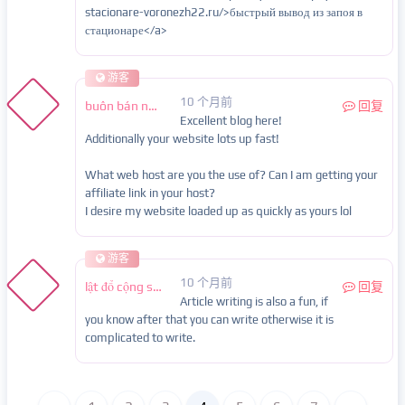
stacionare-voronezh22.ru/>быстрый вывод из запоя в
стационаре</a>
游客
10 个月前
buôn bán nội tạng
回复
Excellent blog here!
Additionally your website lots up fast!
What web host are you the use of? Can I am getting your
affiliate link in your host?
I desire my website loaded up as quickly as yours lol
游客
10 个月前
lật đổ cộng sản
回复
Article writing is also a fun, if
you know after that you can write otherwise it is
complicated to write.