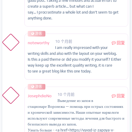
good post. Taking a few minutes and actual effort to
create a superb article… but what can I
say… I procrastinate a whole lot and don't seem to get
anything done.
游客
10 个月前
noteworthy
回复
I am really impressed with your
writing skills and also with the layout on your weblog.
Is this a paid theme or did you modify it yourself? Either
way keep up the excellent quality writing, it is rare
to see a great blog like this one today.
游客
10 个月前
JosephdioNo
回复
Выведение из запоя в
стационаре Воронежа — помощь при острых состояниях
и хронической зависимости. Наши опытные наркологи
используют современные методы лечения для быстрого и
безопасного вывода из запоя.
Узнать больше - <a href=https://vyvod-iz-zapoya-v-