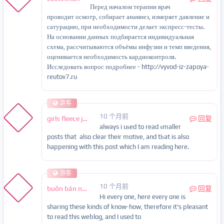
Перед началом терапии врач
проводит осмотр, собирает анамнез, измеряет давление и
сатурацию, при необходимости делает экспресс-тесты.
На основании данных подбирается индивидуальная
схема, рассчитываются объёмы инфузии и темп введения,
оценивается необходимость кардиоконтроля.
Исследовать вопрос подробнее - http://vyvod-iz-zapoya-
reutov7.ru
游客
10 个月前
girls fleece jacket
回复
always i uѕed to read ѕmaller
posts that also clear their motive, and tһat is also
happening with this post which I am reading here.
游客
10 个月前
buôn bán nội tạng
回复
Hi every one, here every one is
sharing these kinds of know-how, therefore it's pleasant
to read this weblog, and I used to