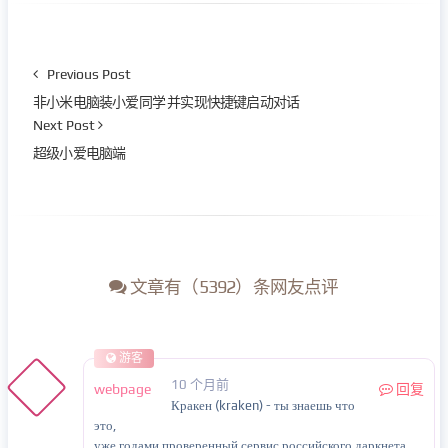
Previous Post
非小米电脑装小爱同学 并实现快捷键启动对话
Next Post
超级小爱电脑端
文章有（5392）条网友点评
游客
10 个月前
webpage
回复
Кракен (kraken) - ты знаешь что
это,
уже годами проверенный сервис российского даркнета.