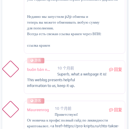
Недавно мы запустили p2p обмены и
теперь вы можете обменивать любую сумму
для пополнения.
Всегда есть свежая ссылка кракен через ВПН:
ссылка кракен
游客
10 个月前
buôn bán nội tạng
回复
Superb, what a webpage it is!
This weblog presents helpful
information to us, keep it up.
游客
10 个月前
Maureenrog
回复
Приветствую!
От новичка к профи: полный гайд по ликвидности
криптовалют. <a href=https://pro-kriptu.ru/chto-takoe-