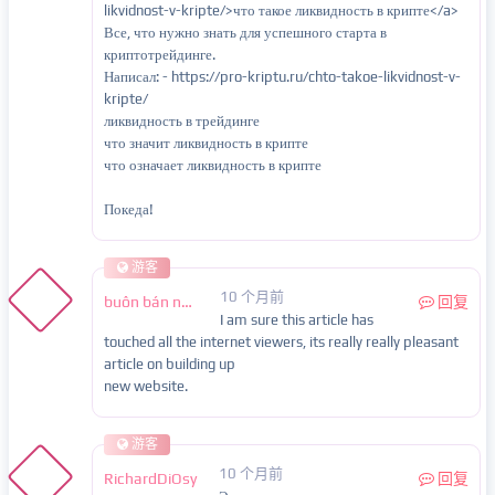
likvidnost-v-kripte/>что такое ликвидность в крипте</a>
Все, что нужно знать для успешного старта в
криптотрейдинге.
Написал: - https://pro-kriptu.ru/chto-takoe-likvidnost-v-
kripte/
ликвидность в трейдинге
что значит ликвидность в крипте
что означает ликвидность в крипте
Покеда!
游客
10 个月前
buôn bán nội tạng
回复
I am sure this article has
touched all the internet viewers, its really really pleasant
article on building up
new website.
游客
10 个月前
RichardDiOsy
回复