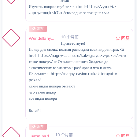
Этап
Изучить вопрос глубже - <a href=https://vyvod-iz-
zapoya-noginsk7.ru/>вывод из запоя цена</a>
游客
10 个月前
Wendellanync
回复
Приветствую!
Покер для своих: полная раскладка всех видов игры. <a
href=https://nagny-casino.ru/kak-igrayut-v-poker/>что
такое покер</a> От классического Холдема до
экзотических вариантов - разбираем что к чему.
По ссылке: - https://nagny-casino.ru/kak-igrayut-v-
poker/
какие виды покера бывают
что такое покер
все виды покера
Бывай!
游客
10 个月前
JustinInarl
回复