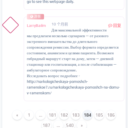
go to see this webpage daily.
游客
10 个月前
LarryBailm
回复
Для максимальной эффективности
мы предлагаем несколько сценариев — от разового
экстренного вмешательства до длительного
сопровождения ремиссии. Выбор формата определяется
состоянием, анамнезом и целями пациента. Возможен
гибридный маршрут: старт на дому, затем — дневной
стационар или госпитализация, а после стабилизации —
амбулаторное сопровождение.
Исследовать вопрос подробнее -
http://narkologicheskaya-pomoshch-
ramenskoe7.ru/narkologicheskaya-pomoshch-na-domu-
v-ramenskom/
«
1
...
181
182
183
184
185
186
187
...
540
»