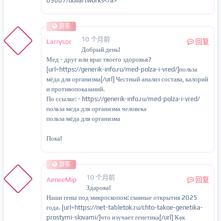
69667/dollartworks</a>
游客
10 个月前
Larrysor
回复
Добрый день!
Мед - друг или враг твоего здоровья?
[url=https://generik-info.ru/med-polza-i-vred/]польза
мёда для организма[/url] Честный анализ состава, калорий
и противопоказаний.
По ссылке: - https://generik-info.ru/med-polza-i-vred/
польза меда для организма человека
польза мёда для организма
Пока!
游客
10 个月前
AimeeMip
回复
Здарова!
Наши гены под микроскопом: главные открытия 2025
года. [url=https://net-tabletok.ru/chto-takoe-genetika-
prostymi-slovami/]что изучает генетика[/url] Как