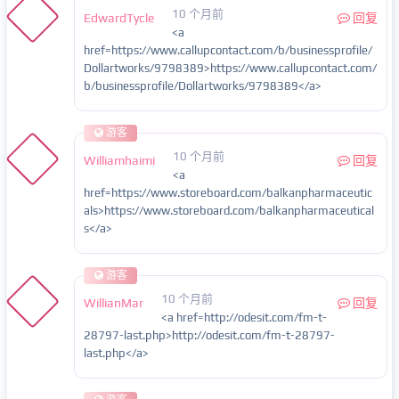
10 个月前
EdwardTycle
回复
<a
href=https://www.callupcontact.com/b/businessprofile/
Dollartworks/9798389>https://www.callupcontact.com/
b/businessprofile/Dollartworks/9798389</a>
游客
10 个月前
Williamhaimi
回复
<a
href=https://www.storeboard.com/balkanpharmaceutic
als>https://www.storeboard.com/balkanpharmaceutical
s</a>
游客
10 个月前
WillianMar
回复
<a href=http://odesit.com/fm-t-
28797-last.php>http://odesit.com/fm-t-28797-
last.php</a>