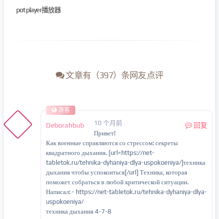
potplayer播放器
文章有（397）条网友点评
游客
10 个月前
Deborahbub
回复
Привет!
Как военные справляются со стрессом: секреты
квадратного дыхания. [url=https://net-
tabletok.ru/tehnika-dyhaniya-dlya-uspokoeniya/]техника
дыхания чтобы успокоиться[/url] Техника, которая
поможет собраться в любой критической ситуации.
Написал: - https://net-tabletok.ru/tehnika-dyhaniya-dlya-
uspokoeniya/
техника дыхания 4-7-8