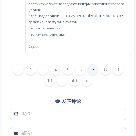
российские ученые создают центры генетики мирового
уровня.
Здесь подробней: - https://net-tabletok.ru/chto-takoe-
genetika-prostymi-slovami/
что такое генетика
что изучает генетика
Удачи!
«
1
...
4
5
6
7
8
9
10
...
40
»
发表评论