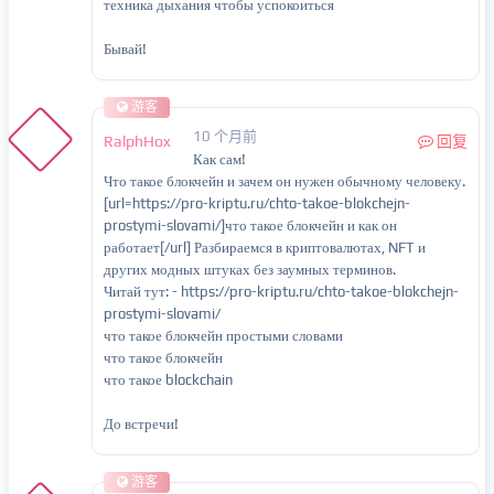
техника дыхания чтобы успокоиться
Бывай!
游客
10 个月前
RalphHox
回复
Как сам!
Что такое блокчейн и зачем он нужен обычному человеку.
[url=https://pro-kriptu.ru/chto-takoe-blokchejn-
prostymi-slovami/]что такое блокчейн и как он
работает[/url] Разбираемся в криптовалютах, NFT и
других модных штуках без заумных терминов.
Читай тут: - https://pro-kriptu.ru/chto-takoe-blokchejn-
prostymi-slovami/
что такое блокчейн простыми словами
что такое блокчейн
что такое blockchain
До встречи!
游客