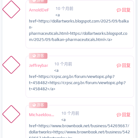
游客
10 个月前
ArnoldDeF
回复
<a
href=https://dollartworks.blogspot.com/2025/09/balka
n-
pharmaceuticals.html>https://dollartworks.blogspot.co
m/2025/09/balkan-pharmaceuticals.html</a>
游客
10 个月前
Jeffreybar
回复
<a
href=https://crpsc.org.br/forum/viewtopic.php?
t=458482>https://crpsc.org.br/forum/viewtopic.php?
t=458482</a>
游客
10 个月前
Michaeldough
回复
<a
href=https://www.brownbook.net/business/54269667/
dollartworks>https://www.brownbook.net/business/542